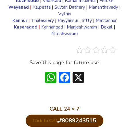
Kozhikode
|
Vadakara
|
Ramanattukara
|
Feroke
Wayanad
|
Kalpetta
|
Sultan Bathery
|
Mananthavady
|
Vythiri
Kannur
|
Thalassery
|
Payyannur
|
Iritty
|
Mattannur
Kasaragod
|
Kanhangad
|
Manjeshwaram
|
Bekal
|
Nileshwaram
Save this page for future use:
WhatsApp
Facebook
X
CALL 24 × 7
8089243515
Click to Call