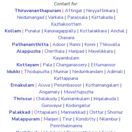
Contact for:
Thiruvananthapuram
|
Attingal
|
Neyyattinkara
|
Nedumangad
|
Varkala
|
Parassala
|
Kattakada
|
Kazhakoottam
Kollam
|
Punalur
|
Karunagappally
|
Kottarakkara
|
Anchal
|
Chavara
Pathanamthitta
|
Adoor
|
Ranni
|
Konni
|
Thiruvalla
Alappuzha
|
Cherthala
|
Haripad
|
Mavelikkara
|
Kayamkulam
Kottayam
|
Pala
|
Changanassery
|
Ettumanoor
Idukki
|
Thodupuzha
|
Munnar
|
Nedumkandam
|
Adimali
|
Kattappana
Ernakulam
|
Aluva
|
Perumbavoor
|
Kothamangalam
|
Angamaly
|
Muvattupuzha
Thrissur
|
Chalakudy
|
Kunnamkulam
|
Irinjalakuda
|
Guruvayur
|
Kodungallur
Palakkad
|
Ottapalam
|
Mannarkkad
|
Chittur
|
Shornur
Malappuram
|
Manjeri
|
Tirur
|
Kondotty
|
Nilambur
|
Perinthalmanna