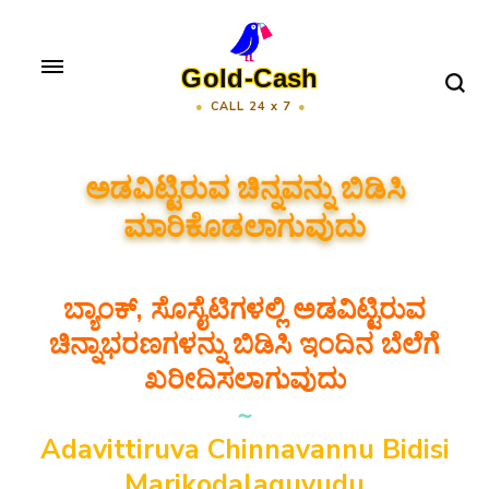
Skip
to
Gold-Cash
content
CALL 24 x 7
(Press
Enter)
ಅಡವಿಟ್ಟಿರುವ ಚಿನ್ನವನ್ನು ಬಿಡಿಸಿ
ಮಾರಿಕೊಡಲಾಗುವುದು
ಬ್ಯಾಂಕ್, ಸೊಸೈಟಿಗಳಲ್ಲಿ ಅಡವಿಟ್ಟಿರುವ
ಚಿನ್ನಾಭರಣಗಳನ್ನು ಬಿಡಿಸಿ ಇಂದಿನ ಬೆಲೆಗೆ
ಖರೀದಿಸಲಾಗುವುದು
~
Adavittiruva Chinnavannu Bidisi
Marikodalaguvudu