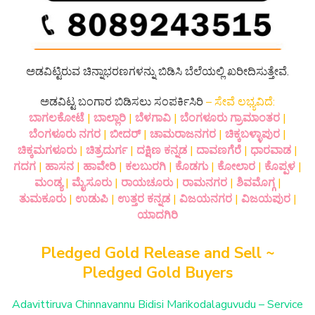
ಅಡವಿಟ್ಟಿರುವ ಚಿನ್ನಾಭರಣಗಳನ್ನು ಬಿಡಿಸಿ ಬೆಲೆಯಲ್ಲಿ ಖರೀದಿಸುತ್ತೇವೆ.
ಅಡವಿಟ್ಟ ಬಂಗಾರ ಬಿಡಿಸಲು ಸಂಪರ್ಕಿಸಿರಿ
– ಸೇವೆ ಲಭ್ಯವಿದೆ:
ಬಾಗಲಕೋಟೆ
|
ಬಾಲ್ಲಾರಿ
|
ಬೆಳಗಾವಿ
|
ಬೆಂಗಳೂರು ಗ್ರಾಮಾಂತರ
|
ಬೆಂಗಳೂರು ನಗರ
|
ಬೀದರ್
|
ಚಾಮರಾಜನಗರ
|
ಚಿಕ್ಕಬಳ್ಳಾಪುರ
|
ಚಿಕ್ಕಮಗಳೂರು
|
ಚಿತ್ರದುರ್ಗ
|
ದಕ್ಷಿಣ ಕನ್ನಡ
|
ದಾವಣಗೆರೆ
|
ಧಾರವಾಡ
|
ಗದಗ
|
ಹಾಸನ
|
ಹಾವೇರಿ
|
ಕಲಬುರಗಿ
|
ಕೊಡಗು
|
ಕೋಲಾರ
|
ಕೊಪ್ಪಳ
|
ಮಂಡ್ಯ
|
ಮೈಸೂರು
|
ರಾಯಚೂರು
|
ರಾಮನಗರ
|
ಶಿವಮೊಗ್ಗ
|
ತುಮಕೂರು
|
ಉಡುಪಿ
|
ಉತ್ತರ ಕನ್ನಡ
|
ವಿಜಯನಗರ
|
ವಿಜಯಪುರ
|
ಯಾದಗಿರಿ
Pledged Gold Release and Sell ~
Pledged Gold Buyers
Adavittiruva Chinnavannu Bidisi Marikodalaguvudu – Service