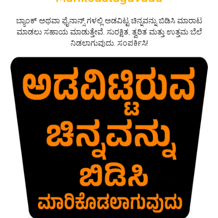
ಬ್ಯಾಂಕ್ ಅಥವಾ ಫೈನಾನ್ಸ್ ಗಳಲ್ಲಿ ಅಡವಿಟ್ಟ ಚಿನ್ನವನ್ನು ಬಿಡಿಸಿ ಮಾರಾಟ
ಮಾಡಲು ಸಹಾಯ ಮಾಡುತ್ತೇವೆ. ಸುರಕ್ಷಿತ, ತ್ವರಿತ ಮತ್ತು ಉತ್ತಮ ಬೆಲೆ
ನಿಡಲಾಗುವುದು. ಸಂಪರ್ಕಿಸಿ!