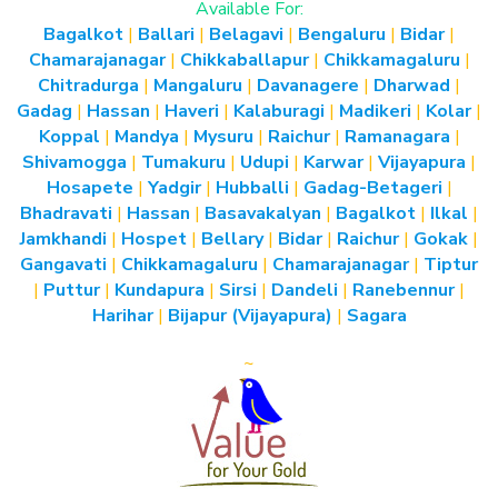
Available For:
Bagalkot
|
Ballari
|
Belagavi
|
Bengaluru
|
Bidar
|
Chamarajanagar
|
Chikkaballapur
|
Chikkamagaluru
|
Chitradurga
|
Mangaluru
|
Davanagere
|
Dharwad
|
Gadag
|
Hassan
|
Haveri
|
Kalaburagi
|
Madikeri
|
Kolar
|
Koppal
|
Mandya
|
Mysuru
|
Raichur
|
Ramanagara
|
Shivamogga
|
Tumakuru
|
Udupi
|
Karwar
|
Vijayapura
|
Hosapete
|
Yadgir
|
Hubballi
|
Gadag-Betageri
|
Bhadravati
|
Hassan
|
Basavakalyan
|
Bagalkot
|
Ilkal
|
Jamkhandi
|
Hospet
|
Bellary
|
Bidar
|
Raichur
|
Gokak
|
Gangavati
|
Chikkamagaluru
|
Chamarajanagar
|
Tiptur
|
Puttur
|
Kundapura
|
Sirsi
|
Dandeli
|
Ranebennur
|
Harihar
|
Bijapur (Vijayapura)
|
Sagara
~