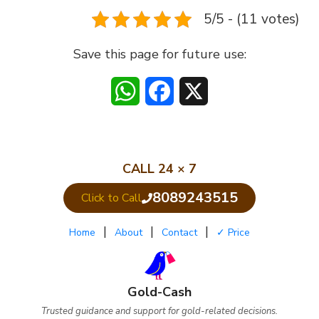
5/5 - (11 votes)
Save this page for future use:
WhatsApp
Facebook
X
CALL 24 × 7
8089243515
Click to Call
|
|
|
Home
About
Contact
✓ Price
Gold-Cash
Trusted guidance and support for gold-related decisions.