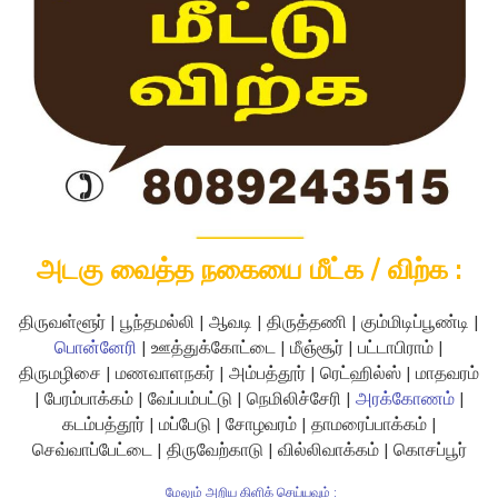
அடகு வைத்த நகையை மீட்க / விற்க :
திருவள்ளூர் | பூந்தமல்லி | ஆவடி | திருத்தணி | கும்மிடிப்பூண்டி |
பொன்னேரி
| ஊத்துக்கோட்டை | மீஞ்சூர் | பட்டாபிராம் |
திருமழிசை | மணவாளநகர் | அம்பத்தூர் | ரெட்ஹில்ஸ் | மாதவரம்
| பேரம்பாக்கம் | வேப்பம்பட்டு | நெமிலிச்சேரி |
அரக்கோணம்
|
கடம்பத்தூர் | மப்பேடு | சோழவரம் | தாமரைப்பாக்கம் |
செவ்வாப்பேட்டை | திருவேற்காடு | வில்லிவாக்கம் | கொசப்பூர்
மேலும் அறிய கிளிக் செய்யவும் :