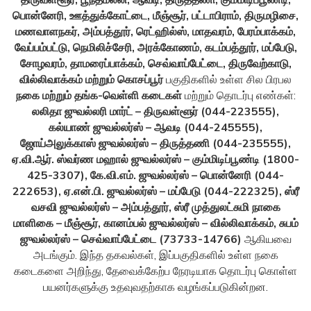
திருவள்ளூர், பூந்தமல்லி, ஆவடி, திருத்தணி, கும்மிடிப்பூண்டி,
பொன்னேரி, ஊத்துக்கோட்டை, மீஞ்சூர், பட்டாபிராம், திருமழிசை,
மணவாளநகர், அம்பத்தூர், ரெட்ஹில்ஸ், மாதவரம், பேரம்பாக்கம்,
வேப்பம்பட்டு, நெமிலிச்சேரி, அரக்கோணம், கடம்பத்தூர், மப்பேடு,
சோழவரம், தாமரைப்பாக்கம், செவ்வாப்பேட்டை, திருவேற்காடு,
வில்லிவாக்கம் மற்றும் கொசப்பூர்
பகுதிகளில் உள்ள சில பிரபல
நகை மற்றும் தங்க-வெள்ளி கடைகள்
மற்றும் தொடர்பு எண்கள்:
லலிதா ஜுவல்லரி மார்ட் – திருவள்ளூர் (044-223555),
கல்யாண் ஜுவல்லர்ஸ் – ஆவடி (044-245555),
ஜோய்அலுக்காஸ் ஜுவல்லர்ஸ் – திருத்தணி (044-235555),
ஏ.வி.ஆர். ஸ்வர்ண மஹால் ஜுவல்லர்ஸ் – கும்மிடிப்பூண்டி (1800-
425-3307), கே.வி.எம். ஜுவல்லர்ஸ் – பொன்னேரி (044-
222653), ஏ.என்.பி. ஜுவல்லர்ஸ் – மப்பேடு (044-222325), ஸ்ரீ
வசவி ஜுவல்லர்ஸ் – அம்பத்தூர், ஸ்ரீ முத்துலட்சுமி நாகை
மாளிகை – மீஞ்சூர், கானம்பல் ஜுவல்லர்ஸ் – வில்லிவாக்கம், சுபம்
ஜுவல்லர்ஸ் – செவ்வாப்பேட்டை (73733-14766)
ஆகியவை
அடங்கும். இந்த தகவல்கள், இப்பகுதிகளில் உள்ள நகை
கடைகளை அறிந்து, தேவைக்கேற்ப நேரடியாக தொடர்பு கொள்ள
பயனர்களுக்கு உதவுவதற்காக வழங்கப்படுகின்றன.