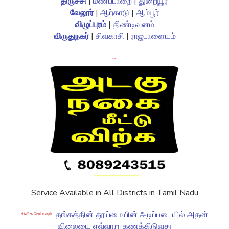
திருச்சி
|
மணப்பாறை
|
துறையூர்
வேலூர்
|
ஆற்காடு
|
ஆம்பூர்
விழுப்புரம்
|
திண்டிவனம்
விருதுநகர்
|
சிவகாசி
|
ராஜபாளையம்
~
Service Available in All Districts in Tamil Nadu
தங்கத்தின் தூய்மையின் அடிப்படையில் அதன்
கிளிக் செய்யவும் :
விலையை எவ்வாறு கணக்கிடுவது