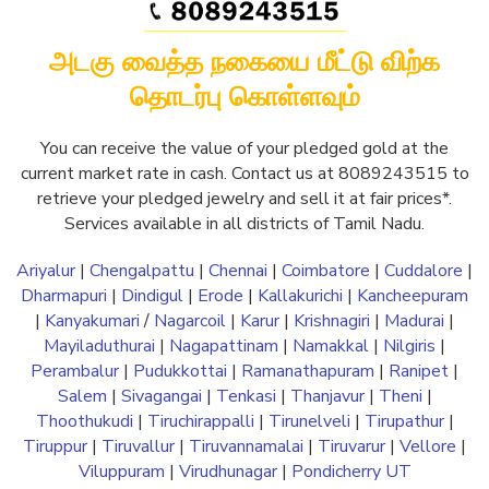
அடகு வைத்த நகையை மீட்டு விற்க
தொடர்பு கொள்ளவும்
You can receive the value of your pledged gold at the
current market rate in cash. Contact us at 8089243515 to
retrieve your pledged jewelry and sell it at fair prices*.
Services available in all districts of Tamil Nadu.
Ariyalur
|
Chengalpattu
|
Chennai
|
Coimbatore
|
Cuddalore
|
Dharmapuri
|
Dindigul
|
Erode
|
Kallakurichi
|
Kancheepuram
|
Kanyakumari
/
Nagarcoil
|
Karur
|
Krishnagiri
|
Madurai
|
Mayiladuthurai
|
Nagapattinam
|
Namakkal
|
Nilgiris
|
Perambalur
|
Pudukkottai
|
Ramanathapuram
|
Ranipet
|
Salem
|
Sivagangai
|
Tenkasi
|
Thanjavur
|
Theni
|
Thoothukudi
|
Tiruchirappalli
|
Tirunelveli
|
Tirupathur
|
Tiruppur
|
Tiruvallur
|
Tiruvannamalai
|
Tiruvarur
|
Vellore
|
Viluppuram
|
Virudhunagar
|
Pondicherry UT