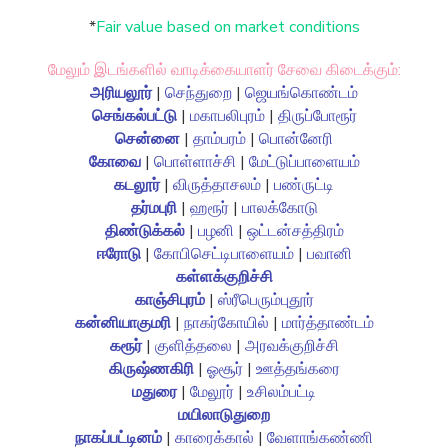
*
Fair value based on market conditions
மேலும் இடங்களில் வாடிக்கையாளர் சேவை கிடைக்கும்:
அரியலூர்
|
செந்துறை
|
ஜெயங்கொண்டம்
செங்கல்பட்டு
|
மகாபலிபுரம்
|
திருப்போரூர்
சென்னை
|
தாம்பரம்
|
பொன்னேரி
கோவை
|
பொள்ளாச்சி
|
மேட்டுப்பாளையம்
கடலூர்
|
விருத்தாசலம்
|
பண்ருட்டி
தர்மபுரி
|
ஹரூர்
|
பாலக்கோடு
திண்டுக்கல்
|
பழனி
|
ஒட்டன்சத்திரம்
ஈரோடு
|
கோபிசெட்டிபாளையம்
|
பவானி
கள்ளக்குறிச்சி
காஞ்சிபுரம்
|
ஸ்ரீபெரும்புதூர்
கன்னியாகுமரி
|
நாகர்கோயில்
|
மார்த்தாண்டம்
கரூர்
|
குளித்தலை
|
அரவக்குறிச்சி
கிருஷ்ணகிரி
|
ஓசூர்
|
ஊத்தங்கரை
மதுரை
|
மேலூர்
|
உசிலம்பட்டி
மயிலாடுதுறை
நாகப்பட்டினம்
|
காரைக்கால்
|
வேளாங்கண்ணி