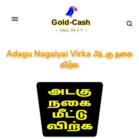
Skip
to
Gold-Cash
content
CALL 24 x 7
(Press
Enter)
Adagu Nagaiyai Virka அடகு நகை
விற்க